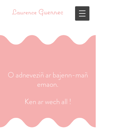
Guennec
Laurence
O adneveziñ ar bajenn-mañ
emaon.
Ken ar wech all !